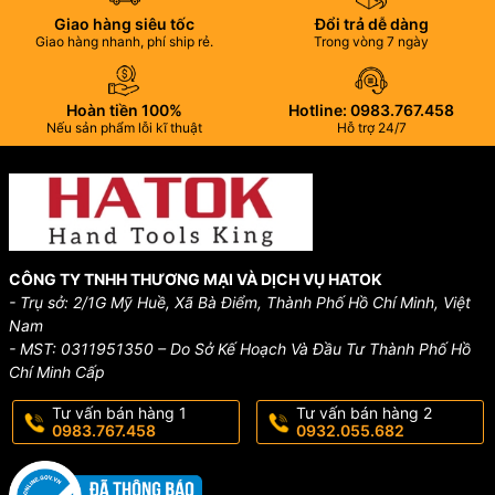
Giao hàng siêu tốc
Đổi trả dễ dàng
Giao hàng nhanh, phí ship rẻ.
Trong vòng 7 ngày
Hoàn tiền 100%
Hotline: 0983.767.458
Nếu sản phẩm lỗi kĩ thuật
Hỗ trợ 24/7
CÔNG TY TNHH THƯƠNG MẠI VÀ DỊCH VỤ HATOK
- Trụ sở: 2/1G Mỹ Huề, Xã Bà Điểm, Thành Phố Hồ Chí Minh, Việt
Nam
- MST: 0311951350 – Do Sở Kế Hoạch Và Đầu Tư Thành Phố Hồ
Chí Minh Cấp
Tư vấn bán hàng 1
Tư vấn bán hàng 2
0983.767.458
0932.055.682