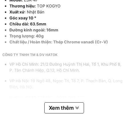
Thương hiệu:
TOP KOGYO
Xuất xứ
: Nhật Bản
Góc xoay 10 °
Chiều dài: 63.5mm
Đường kính ngoài: 16mm
Trọng lượng: 40g
Chất liệu / Hoàn thiện: Thép Chrome vanadi (Cr-V)
CÔNG TY TNHH TM & DV HATOK
VP Hồ Chí Minh: 21/2 Đường Huỳnh Thị Hai, Tổ 1, Khu Phố 8,
P. Tân Chánh Hiệp, Q.12, Hồ Chí Minh.
VP Hà Nội: 19 Ngõ 48, Ngọc Trì, Tổ 7, P. Thạch Bàn, Q. Long
Biên, Hà Nội.
Hotline: 0983.767.458 – 0932.055.682
Xem thêm
Email: hatok2012@gmail.com – lucnv@hatok.vn