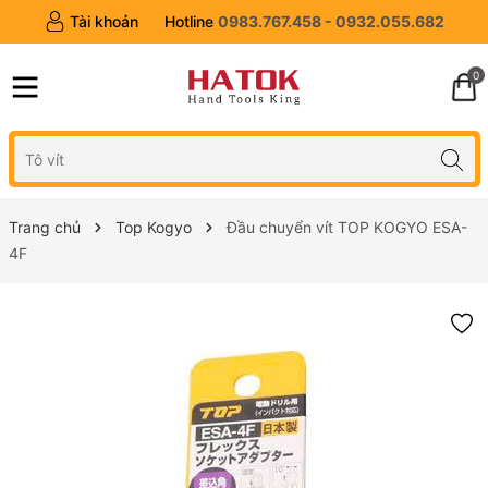
Tài khoản
Hotline
0983.767.458 - 0932.055.682
0
Trang chủ
Top Kogyo
Đầu chuyển vít TOP KOGYO ESA-
4F