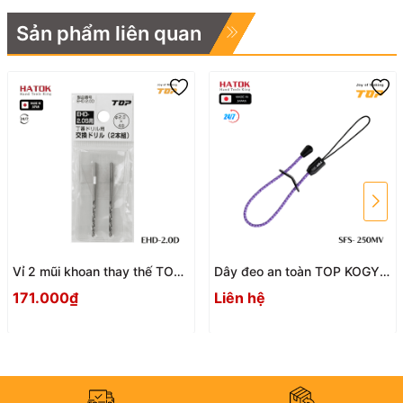
Sản phẩm liên quan
Vỉ 2 mũi khoan thay thế TOP
Dây đeo an toàn TOP KOGYO
KOGYO EHD-2.0D Nhật Bản
SFS - 250MV
171.000₫
Liên hệ