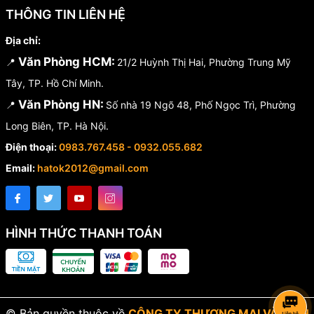
THÔNG TIN LIÊN HỆ
Địa chỉ:
Văn Phòng HCM:
📍
21/2 Huỳnh Thị Hai, Phường Trung Mỹ
Tây, TP. Hồ Chí Minh.
Văn Phòng HN:
📍
Số nhà 19 Ngõ 48, Phố Ngọc Trì, Phường
Long Biên, TP. Hà Nội.
Điện thoại:
0983.767.458 - 0932.055.682
Email:
hatok2012@gmail.com
HÌNH THỨC THANH TOÁN
© Bản quyền thuộc về
CÔNG TY THƯƠNG MẠI VÀ DỊCH