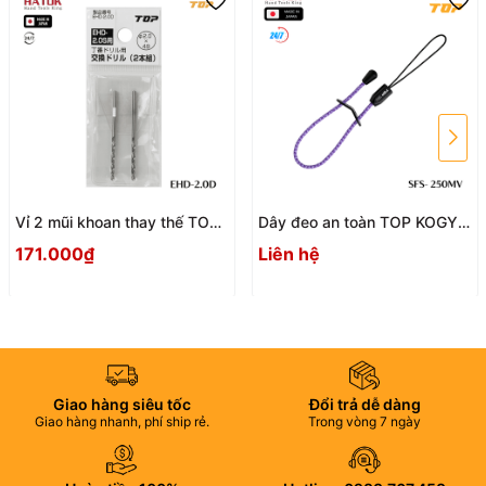
VP Hồ Chí Minh: 21/2 Đường Huỳnh Thị Hai, Tổ 1, Khu Phố 8,
P. Tân Chánh Hiệp, Q.12, Hồ Chí Minh.
VP Hà Nội: 19 Ngõ 48, Ngọc Trì, Tổ 7, P. Thạch Bàn, Q. Long
Biên, Hà Nội.
Hotline: 0983.767.458 – 0932.055.682
Email: hatok2012@gmail.com – lucnv@hatok.vn
Vỉ 2 mũi khoan thay thế TOP
Dây đeo an toàn TOP KOGYO
KOGYO EHD-2.0D Nhật Bản
SFS - 250MV
171.000₫
Liên hệ
Giao hàng siêu tốc
Đổi trả dễ dàng
Giao hàng nhanh, phí ship rẻ.
Trong vòng 7 ngày