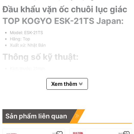
Đầu khẩu vặn ốc chuôi lục giác
TOP KOGYO ESK-21TS Japan:
Model: ESK-21TS
Hãng: Top
Xuất xứ: Nhật Bản
Thông số kỹ thuật:
Kích thước: 21mm
Chuôi lục giác: 6.35mm
Đường kính ngoài: 28.5mm
Xem thêm
Chiều dài: 115mm
Đảo bảo momen xoắn: 75N.m
Chất liệu: SCM435
Vơi đuôi vít lục giác có thể tháo rời thay thế nếu bị gảy
Trọng lượng: 150g
Sản phẩm liên quan
CÔNG TY TNHH TM & DV HATOK