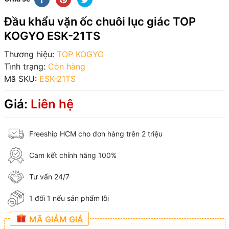
Đầu khẩu vặn ốc chuôi lục giác TOP
KOGYO ESK-21TS
Thương hiệu:
TOP KOGYO
Tình trạng:
Còn hàng
Mã SKU:
ESK-21TS
Giá:
Liên hệ
Freeship HCM cho đơn hàng trên 2 triệu
Cam kết chính hãng 100%
Tư vấn 24/7
1 đổi 1 nếu sản phẩm lỗi
MÃ GIẢM GIÁ