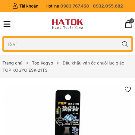
Tài khoản
Hotline
0983.767.458 - 0932.055.682
0
Trang chủ
Top Kogyo
Đầu khẩu vặn ốc chuôi lục giác
TOP KOGYO ESK-21TS