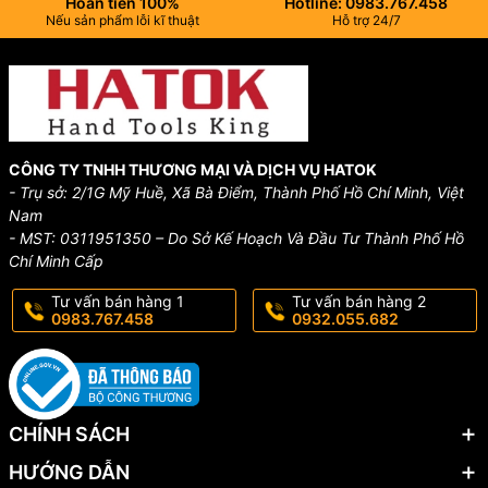
Hoàn tiền 100%
Hotline: 0983.767.458
Nếu sản phẩm lỗi kĩ thuật
Hỗ trợ 24/7
CÔNG TY TNHH THƯƠNG MẠI VÀ DỊCH VỤ HATOK
- Trụ sở: 2/1G Mỹ Huề, Xã Bà Điểm, Thành Phố Hồ Chí Minh, Việt
Nam
- MST: 0311951350 – Do Sở Kế Hoạch Và Đầu Tư Thành Phố Hồ
Chí Minh Cấp
Tư vấn bán hàng 1
Tư vấn bán hàng 2
0983.767.458
0932.055.682
CHÍNH SÁCH
HƯỚNG DẪN