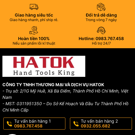
Giao hàng siêu tốc
Đổi trả dễ dàng
Giao hàng nhanh, phí ship rẻ.
Trong vòng 7 ngày
Hoàn tiền 100%
Hotline: 0983.767.458
Nếu sản phẩm lỗi kĩ thuật
Hỗ trợ 24/7
CÔNG TY TNHH THƯƠNG MẠI VÀ DỊCH VỤ HATOK
- Trụ sở: 2/1G Mỹ Huề, Xã Bà Điểm, Thành Phố Hồ Chí Minh, Việt
Nam
- MST: 0311951350 – Do Sở Kế Hoạch Và Đầu Tư Thành Phố Hồ
Chí Minh Cấp
Tư vấn bán hàng 1
Tư vấn bán hàng 2
0983.767.458
0932.055.682