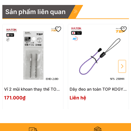
Sản phẩm liên quan
Vỉ 2 mũi khoan thay thế TOP
Dây đeo an toàn TOP KOGYO
KOGYO EHD-2.0D Nhật Bản
SFS - 250MV
171.000₫
Liên hệ