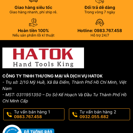
Giao hàng siêu tốc
Đổi trả dễ dàng
Giao hàng nhanh, phí ship rẻ.
Trong vòng 7 ngày
Hoàn tiền 100%
Hotline: 0983.767.458
Nếu sản phẩm lỗi kĩ thuật
Hỗ trợ 24/7
CÔNG TY TNHH THƯƠNG MẠI VÀ DỊCH VỤ HATOK
- Trụ sở: 2/1G Mỹ Huề, Xã Bà Điểm, Thành Phố Hồ Chí Minh, Việt
Nam
- MST: 0311951350 – Do Sở Kế Hoạch Và Đầu Tư Thành Phố Hồ
Chí Minh Cấp
Tư vấn bán hàng 1
Tư vấn bán hàng 2
0983.767.458
0932.055.682