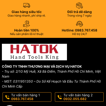
Giao hàng siêu tốc
Đổi trả dễ dàng
Giao hàng nhanh, phí ship rẻ.
Trong vòng 7 ngày
Hoàn tiền 100%
Hotline: 0983.767.458
Nếu sản phẩm lỗi kĩ thuật
Hỗ trợ 24/7
CÔNG TY TNHH THƯƠNG MẠI VÀ DỊCH VỤ HATOK
- Trụ sở: 2/1G Mỹ Huề, Xã Bà Điểm, Thành Phố Hồ Chí Minh, Việt
Nam
- MST: 0311951350 – Do Sở Kế Hoạch Và Đầu Tư Thành Phố Hồ
Chí Minh Cấp
Tư vấn bán hàng 1
Tư vấn bán hàng 2
0983.767.458
0932.055.682