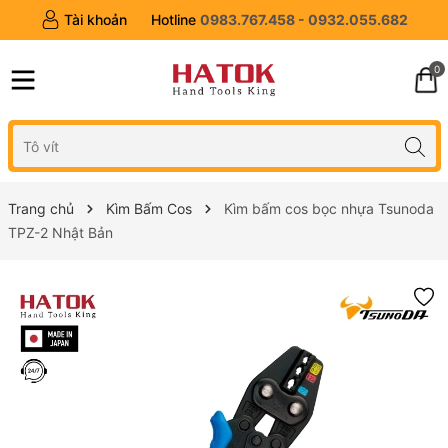
Tài khoản
Hotline
0983.767.458 - 0932.055.682
0
Trang chủ
Kìm Bấm Cos
Kìm bấm cos bọc nhựa Tsunoda
TPZ-2 Nhật Bản