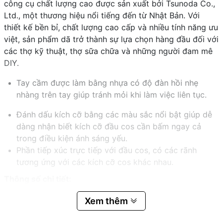
công cụ chất lượng cao được sản xuất bởi Tsunoda Co.,
Ltd., một thương hiệu nổi tiếng đến từ Nhật Bản. Với
thiết kế bền bỉ, chất lượng cao cấp và nhiều tính năng ưu
việt, sản phẩm dã trở thành sự lựa chọn hàng đầu đối với
các thợ kỹ thuật, thợ sữa chữa và những người đam mê
DIY.
Tay cầm được làm bằng nhựa có độ đàn hồi nhẹ
nhàng trên tay giúp tránh mỏi khi làm việc liên tục.
Đánh dấu kích cỡ bằng các màu sắc nổi bật giúp dễ
dàng nhận biết kích cỡ đầu cos cần bấm ngay cả
trong điều kiện ánh sáng yếu.
Phần tiếp xúc trực tiếp với đầu cos, có các rãnh
tương ứng với các kích cỡ cos khác nhau.
Thông số chi tiết:
Khả năng bấm đầu cos: 0.3; 0.5; 1.25; 2 mm²
Xem thêm
Chiều rộng đầu: 38mm