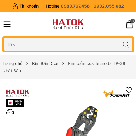
Tài khoản
Hotline
0983.767.458 - 0932.055.682
0
Trang chủ
Kìm Bấm Cos
Kìm bấm cos Tsunoda TP-38
Nhật Bản