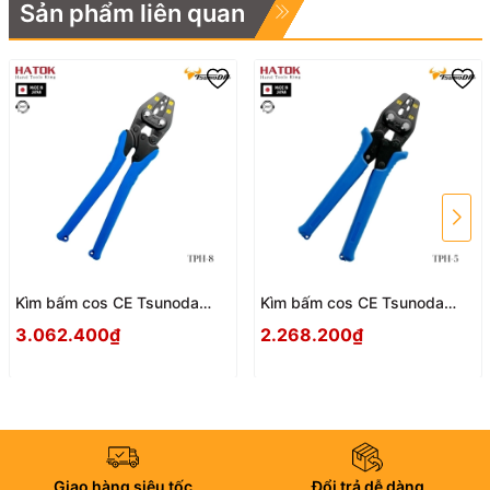
Sản phẩm liên quan
Kìm bấm cos CE Tsunoda
Kìm bấm cos CE Tsunoda
TPH-8 Nhật Bản
TPH-5 Nhật Bản
3.062.400₫
2.268.200₫
Giao hàng siêu tốc
Đổi trả dễ dàng