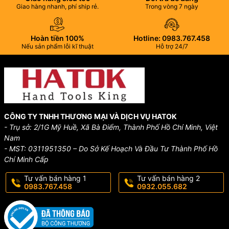
Giao hàng nhanh, phí ship rẻ.
Trong vòng 7 ngày
Hoàn tiền 100%
Hotline: 0983.767.458
Nếu sản phẩm lỗi kĩ thuật
Hỗ trợ 24/7
CÔNG TY TNHH THƯƠNG MẠI VÀ DỊCH VỤ HATOK
- Trụ sở: 2/1G Mỹ Huề, Xã Bà Điểm, Thành Phố Hồ Chí Minh, Việt
Nam
- MST: 0311951350 – Do Sở Kế Hoạch Và Đầu Tư Thành Phố Hồ
Chí Minh Cấp
Tư vấn bán hàng 1
Tư vấn bán hàng 2
0983.767.458
0932.055.682