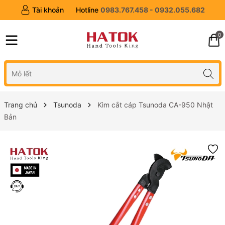
Tài khoản
Hotline
0983.767.458 - 0932.055.682
0
Trang chủ
Tsunoda
Kìm cắt cáp Tsunoda CA-950 Nhật
Bản