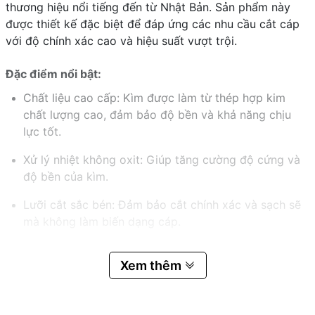
thương hiệu nổi tiếng đến từ Nhật Bản. Sản phẩm này
được thiết kế đặc biệt để đáp ứng các nhu cầu cắt cáp
với độ chính xác cao và hiệu suất vượt trội.
Đặc điểm nổi bật:
Chất liệu cao cấp: Kìm được làm từ thép hợp kim
chất lượng cao, đảm bảo độ bền và khả năng chịu
lực tốt.
Xử lý nhiệt không oxit: Giúp tăng cường độ cứng và
độ bền của kìm.
Lưỡi cắt sắc bén: Đảm bảo cắt chính xác và sạch sẽ
mà không làm biến dạng cáp.
Tay cầm bọc nhựa PVC: Mang lại cảm giác thoải mái
Xem thêm
và chắc chắn khi sử dụng.
Thiết kế đầu kép: Đầu kép giúp cắt cáp dễ dàng và
bề mặt cắt sạch sẽ.