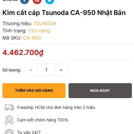
Kìm cắt cáp Tsunoda CA-950 Nhật Bản
Thương hiệu:
TSUNODA
Tình trạng:
Còn hàng
Mã SKU:
CA-950
4.462.700₫
−
+
Số lượng:
THÊM VÀO GIỎ HÀNG
MUA NGAY
Freeship HCM cho đơn hàng trên 2 triệu
Cam kết chính hãng 100%
Tư vấn 24/7