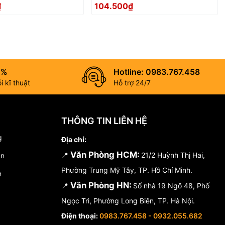
màu đen TOP KOGYO
SFC-CSBK
₫
104.500₫
0%
Hotline: 0983.767.458
 kĩ thuật
Hỗ trợ 24/7
THÔNG TIN LIÊN HỆ
g
Địa chỉ:
Văn Phòng HCM:
📍
21/2 Huỳnh Thị Hai,
án
Phường Trung Mỹ Tây, TP. Hồ Chí Minh.
n
Văn Phòng HN:
📍
Số nhà 19 Ngõ 48, Phố
Ngọc Trì, Phường Long Biên, TP. Hà Nội.
Điện thoại:
0983.767.458 - 0932.055.682