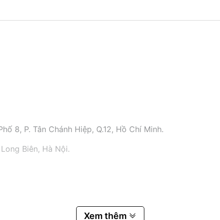
hố 8, P. Tân Chánh Hiệp, Q.12, Hồ Chí Minh.
 Long Biên, Hà Nội.
Xem thêm