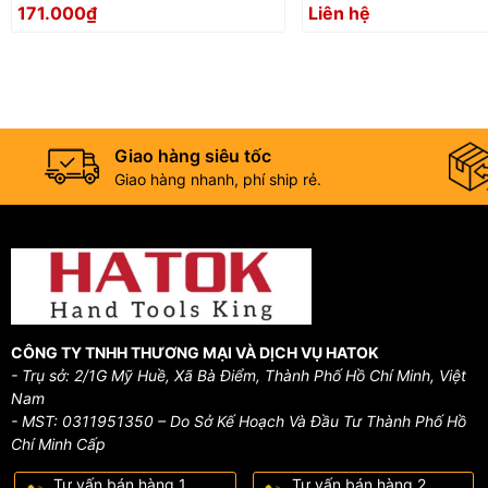
KOGYO EHD-2.0D Nhật Bản
SFS - 250MV
171.000₫
Liên hệ
Giao hàng siêu tốc
Giao hàng nhanh, phí ship rẻ.
CÔNG TY TNHH THƯƠNG MẠI VÀ DỊCH VỤ HATOK
- Trụ sở: 2/1G Mỹ Huề, Xã Bà Điểm, Thành Phố Hồ Chí Minh, Việt
Nam
- MST: 0311951350 – Do Sở Kế Hoạch Và Đầu Tư Thành Phố Hồ
Chí Minh Cấp
Tư vấn bán hàng 1
Tư vấn bán hàng 2