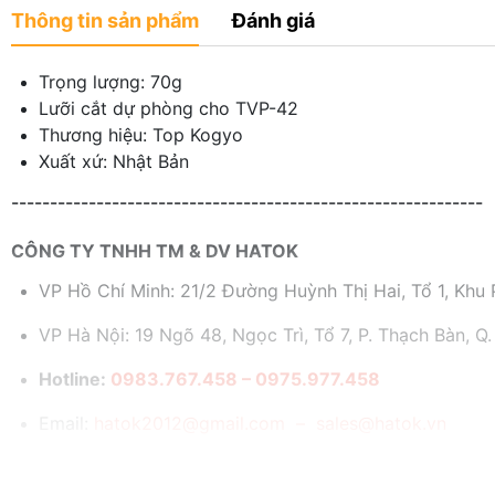
Thông tin sản phẩm
Đánh giá
Trọng lượng: 70g
Lưỡi cắt dự phòng cho TVP-42
Thương hiệu: Top Kogyo
Xuất xứ: Nhật Bản
-------------------------------------------------------------
CÔNG TY TNHH TM & DV HATOK
VP Hồ Chí Minh: 21/2 Đường Huỳnh Thị Hai, Tổ 1, Khu P
VP Hà Nội: 19 Ngõ 48, Ngọc Trì, Tổ 7, P. Thạch Bàn, Q.
Hotline:
0983.767.458 – 0975.977.458
Email:
hatok2012@gmail.com – sales@hatok.vn