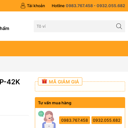
Tài khoản
Hotline
0983.767.458 - 0932.055.682
g
phẩm
VP-42K
MÃ GIẢM GIÁ
Tư vấn mua hàng
0983.767.458
0932.055.682