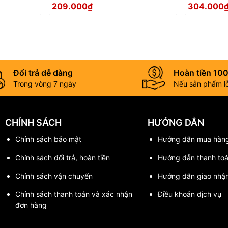
an toàn màu be TOP KOGYO
an toàn 
209.000₫
304.000
SFC-B
SFC-BK
Đổi trả dễ dàng
Hoàn tiền 10
Trong vòng 7 ngày
Nếu sản phẩm lỗi
CHÍNH SÁCH
HƯỚNG DẪN
Chính sách bảo mật
Hướng dẫn mua hàn
Chính sách đổi trả, hoàn tiền
Hướng dẫn thanh to
Chính sách vận chuyển
Hướng dẫn giao nhậ
Chính sách thanh toán và xác nhận
Điều khoản dịch vụ
đơn hàng