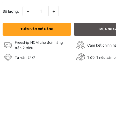
−
+
Số lượng:
THÊM VÀO GIỎ HÀNG
MUA NGA
Freeship HCM cho đơn hàng
Cam kết chính 
trên 2 triệu
Tư vấn 24/7
1 đổi 1 nếu sản p