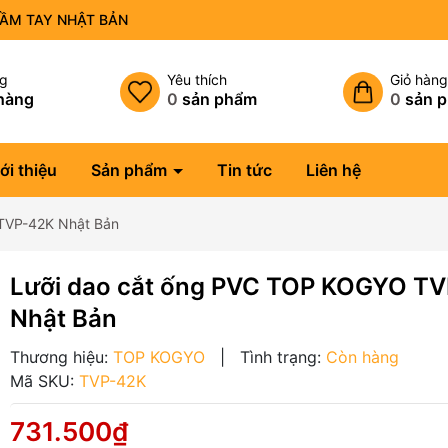
CẦM TAY NHẬT BẢN
ng
Yêu thích
Giỏ hàn
hàng
0
sản phẩm
0
sản 
ới thiệu
Sản phẩm
Tin tức
Liên hệ
TVP-42K Nhật Bản
Lưỡi dao cắt ống PVC TOP KOGYO T
Nhật Bản
Thương hiệu:
TOP KOGYO
|
Tình trạng:
Còn hàng
Mã SKU:
TVP-42K
731.500₫