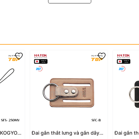
P KOGYO
Đai gắn thắt lưng và gắn dây
Đai gắn th