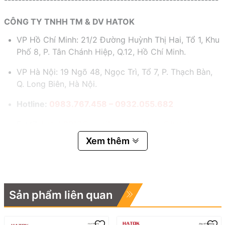
CÔNG TY TNHH TM & DV HATOK
VP Hồ Chí Minh: 21/2 Đường Huỳnh Thị Hai, Tổ 1, Khu
Phố 8, P. Tân Chánh Hiệp, Q.12, Hồ Chí Minh.
VP Hà Nội: 19 Ngõ 48, Ngọc Trì, Tổ 7, P. Thạch Bàn,
Q. Long Biên, Hà Nội.
Hotline:
0983.767.458 – 0932.055.682
Email:
hatok2012@gmail.com – lucnv@hatok.vn
Xem thêm
Sản phẩm liên quan