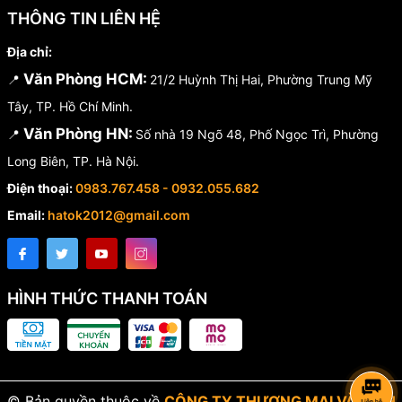
THÔNG TIN LIÊN HỆ
Địa chỉ:
Văn Phòng HCM:
📍
21/2 Huỳnh Thị Hai, Phường Trung Mỹ
Tây, TP. Hồ Chí Minh.
Văn Phòng HN:
📍
Số nhà 19 Ngõ 48, Phố Ngọc Trì, Phường
Long Biên, TP. Hà Nội.
Điện thoại:
0983.767.458 - 0932.055.682
Email:
hatok2012@gmail.com
HÌNH THỨC THANH TOÁN
© Bản quyền thuộc về
CÔNG TY THƯƠNG MẠI VÀ DỊCH