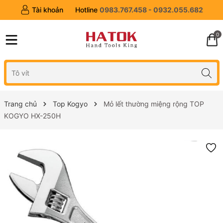
Tài khoản
Hotline
0983.767.458 - 0932.055.682
0
Trang chủ
Top Kogyo
Mỏ lết thường miệng rộng TOP
KOGYO HX-250H