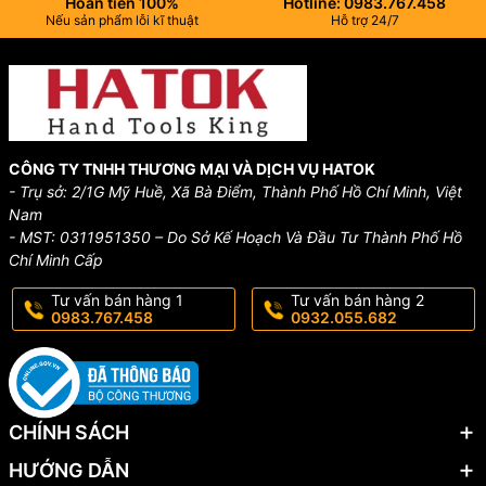
Hoàn tiền 100%
Hotline: 0983.767.458
Nếu sản phẩm lỗi kĩ thuật
Hỗ trợ 24/7
CÔNG TY TNHH THƯƠNG MẠI VÀ DỊCH VỤ HATOK
- Trụ sở: 2/1G Mỹ Huề, Xã Bà Điểm, Thành Phố Hồ Chí Minh, Việt
Nam
- MST: 0311951350 – Do Sở Kế Hoạch Và Đầu Tư Thành Phố Hồ
Chí Minh Cấp
Tư vấn bán hàng 1
Tư vấn bán hàng 2
0983.767.458
0932.055.682
CHÍNH SÁCH
HƯỚNG DẪN