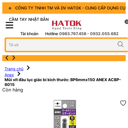
CÔNG TY TNHH TM VÀ DV HATOK - CUNG CẤP DỤNG CỤ
CẦM TAY NHẬT BẢN
0
Tài khoản
Hotline
0983.767.458 - 0932.055.682
Trang chủ
Anex
Mũi vít đầu lục giác bi kích thước: BP6mmx150 ANEX ACBP-
6015
Còn hàng