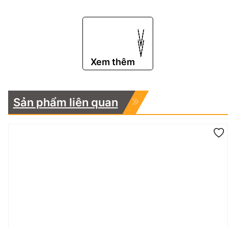
Hotline:
0983.767.458 – 0975.977.458
Email:
hatok2012@gmail.com – sales@hatok.vn
Xem thêm
Sản phẩm liên quan