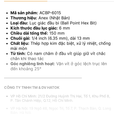
Mã sản phẩm:
ACBP-6015
Thương hiệu:
Anex (Nhật Bản)
Loại đầu:
Lục giác đầu bi (Ball Point Hex Bit)
Kích thước đầu lục giác:
6 mm
Chiều dài tổng thể:
150 mm
Chuôi gài:
1/4 inch (6.35 mm), dài 13 mm
Chất liệu:
Thép hợp kim đặc biệt, xử lý nhiệt, chống
mài mòn
Từ tính:
Có nam châm ở đầu vít giúp giữ vít chắc
chắn khi thao tác
Góc nghiêng linh hoạt:
Vặn vít ở góc lệch trục lên
đến khoảng 25°
-------------------------------------------------------------
CÔNG TY TNHH TM & DV HATOK
VP Hồ Chí Minh: 21/2 Đường Huỳnh Thị Hai, Tổ 1, Khu Phố 8,
P. Tân Chánh Hiệp, Q.12, Hồ Chí Minh.
VP Hà Nội: 19 Ngõ 48, Ngọc Trì, Tổ 7, P. Thạch Bàn, Q. Long
Biên, Hà Nội.