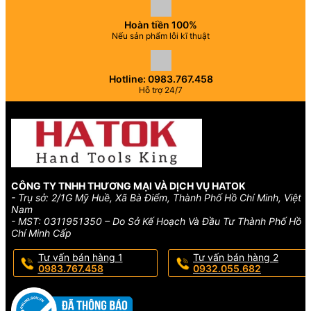
Hoàn tiền 100%
Nếu sản phẩm lỗi kĩ thuật
Hotline: 0983.767.458
Hỗ trợ 24/7
CÔNG TY TNHH THƯƠNG MẠI VÀ DỊCH VỤ HATOK
- Trụ sở: 2/1G Mỹ Huề, Xã Bà Điểm, Thành Phố Hồ Chí Minh, Việt
Nam
- MST: 0311951350 – Do Sở Kế Hoạch Và Đầu Tư Thành Phố Hồ
Chí Minh Cấp
Tư vấn bán hàng 1
Tư vấn bán hàng 2
0983.767.458
0932.055.682