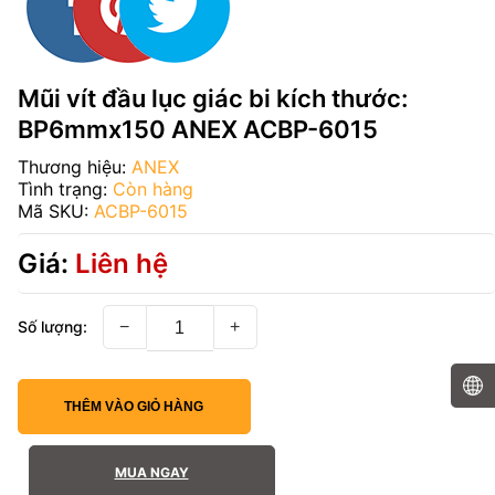
Mũi vít đầu lục giác bi kích thước:
BP6mmx150 ANEX ACBP-6015
Thương hiệu:
ANEX
Tình trạng:
Còn hàng
Mã SKU:
ACBP-6015
Giá:
Liên hệ
Số lượng:
−
+
THÊM VÀO GIỎ HÀNG
MUA NGAY