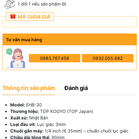
1 đổi 1 nếu sản phẩm lỗi
MÃ GIẢM GIÁ
Tư vấn mua hàng
0983.767.458
0932.055.682
Thông tin sản phẩm
Đánh giá
Model:
EHB-30
Thương hiệu:
TOP KOGYO (TOP Japan)
Xuất xứ:
Nhật Bản
Loại đầu vít:
Lục giác 3mm
Chuôi gắn máy:
1/4 inch (6.35mm) – chuẩn chuôi lục giác
Chiều dài tổng thể:
90mm