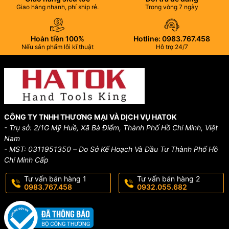
Giao hàng nhanh, phí ship rẻ.
Trong vòng 7 ngày
Hoàn tiền 100%
Hotline: 0983.767.458
Nếu sản phẩm lỗi kĩ thuật
Hỗ trợ 24/7
CÔNG TY TNHH THƯƠNG MẠI VÀ DỊCH VỤ HATOK
- Trụ sở: 2/1G Mỹ Huề, Xã Bà Điểm, Thành Phố Hồ Chí Minh, Việt
Nam
- MST: 0311951350 – Do Sở Kế Hoạch Và Đầu Tư Thành Phố Hồ
Chí Minh Cấp
Tư vấn bán hàng 1
Tư vấn bán hàng 2
0983.767.458
0932.055.682