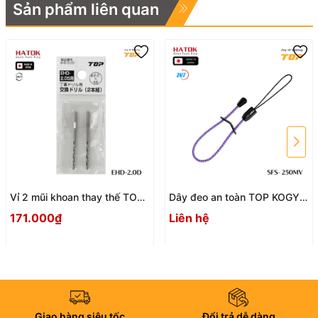
Sản phẩm liên quan
Vỉ 2 mũi khoan thay thế TOP
Dây đeo an toàn TOP KOGYO
KOGYO EHD-2.0D Nhật Bản
SFS - 250MV
171.000₫
Liên hệ
Giao hàng siêu tốc
Đổi trả dễ dàng