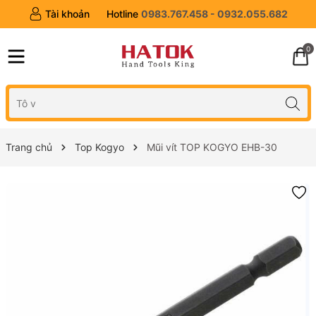
Tài khoản
Hotline
0983.767.458 - 0932.055.682
0
Trang chủ
Top Kogyo
Mũi vít TOP KOGYO EHB-30