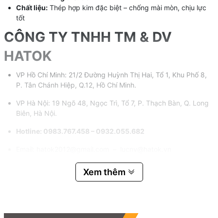
Chất liệu:
Thép hợp kim đặc biệt – chống mài mòn, chịu lực
tốt
CÔNG TY TNHH TM & DV
HATOK
VP Hồ Chí Minh: 21/2 Đường Huỳnh Thị Hai, Tổ 1, Khu Phố 8,
P. Tân Chánh Hiệp, Q.12, Hồ Chí Minh.
VP Hà Nội: 19 Ngõ 48, Ngọc Trì, Tổ 7, P. Thạch Bàn, Q. Long
Biên, Hà Nội.
Hotline: 0983.767.458 – 0932.055.682
Email: hatok2012@gmail.com – lucnv@hatok.vn
Xem thêm