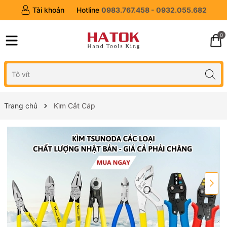
Tài khoản
Hotline
0983.767.458 - 0932.055.682
0
Trang chủ
Kìm Cắt Cáp