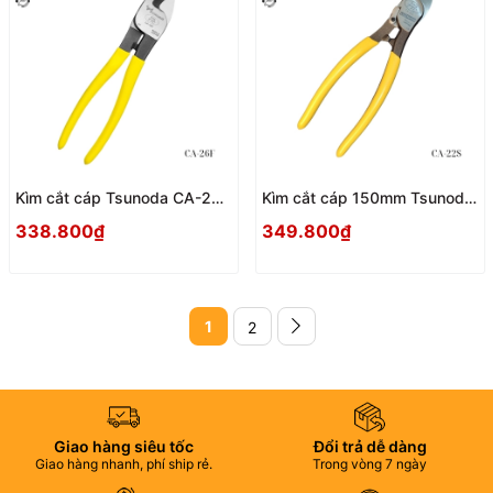
Kìm cắt cáp Tsunoda CA-26F
Kìm cắt cáp 150mm Tsunoda
Nhật Bản
CA-22S Nhật Bản
338.800₫
349.800₫
1
2
Giao hàng siêu tốc
Đổi trả dễ dàng
Giao hàng nhanh, phí ship rẻ.
Trong vòng 7 ngày