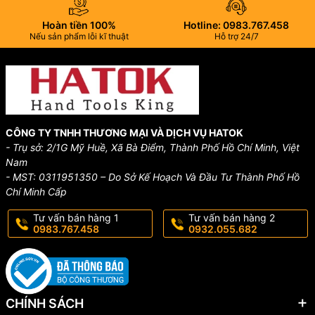
Hoàn tiền 100%
Hotline: 0983.767.458
Nếu sản phẩm lỗi kĩ thuật
Hỗ trợ 24/7
CÔNG TY TNHH THƯƠNG MẠI VÀ DỊCH VỤ HATOK
- Trụ sở: 2/1G Mỹ Huề, Xã Bà Điểm, Thành Phố Hồ Chí Minh, Việt
Nam
- MST: 0311951350 – Do Sở Kế Hoạch Và Đầu Tư Thành Phố Hồ
Chí Minh Cấp
Tư vấn bán hàng 1
Tư vấn bán hàng 2
0983.767.458
0932.055.682
CHÍNH SÁCH