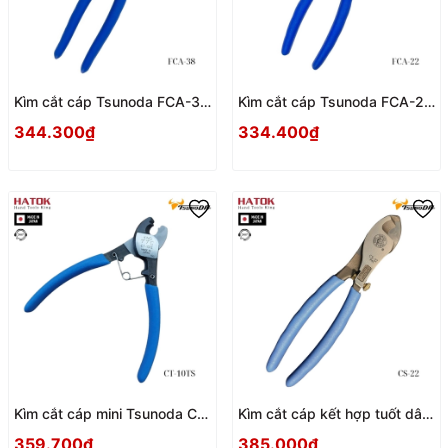
Kìm cắt cáp Tsunoda FCA-38
Kìm cắt cáp Tsunoda FCA-22
Nhật Bản
Nhật Bản
344.300₫
334.400₫
Kìm cắt cáp mini Tsunoda CT-
Kìm cắt cáp kết hợp tuốt dây
10TS Nhật Bản
Tsunoda CS-22 Nhật Bản
359.700₫
385.000₫