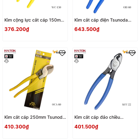
Kìm cộng lực cắt cáp 150mm
Kìm cắt cáp điện Tsunoda
Tsunoda WC-150 Nhật Bản
OH-60 Nhật Bản
376.200₫
643.500₫
Kìm cắt cáp 250mm Tsunoda
Kìm cắt cáp đảo chiều
OCA-60 Nhật Bản
Tsunoda KCC-22 Nhật Bản
410.300₫
401.500₫