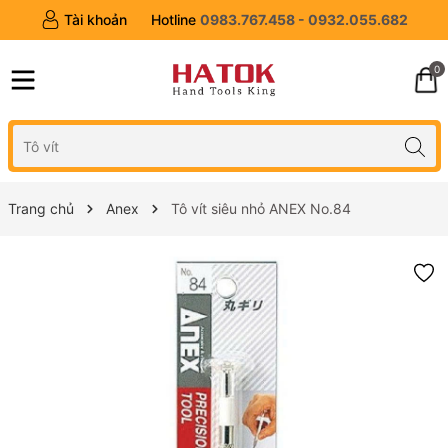
Tài khoản
Hotline
0983.767.458 - 0932.055.682
0
Trang chủ
Anex
Tô vít siêu nhỏ ANEX No.84