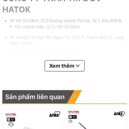
HATOK
VP Hồ Chí Minh: 21/2 Đường Huỳnh Thị Hai, Tổ 1, Khu Phố 8,
P. Tân Chánh Hiệp, Q.12, Hồ Chí Minh.
VP Hà Nội: 19 Ngõ 48, Ngọc Trì, Tổ 7, P. Thạch Bàn, Q. Long
Biên, Hà Nội.
Hotline:
0983.767.458 – 0975.977.458
Email:
hatok2012@gmail.com – sales@hatok.vn
Xem thêm
Sản phẩm liên quan