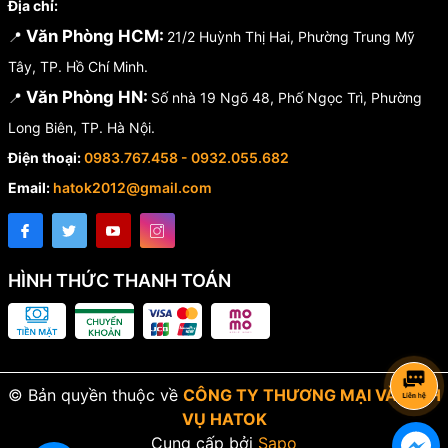
Địa chỉ:
Văn Phòng HCM:
📍
21/2 Huỳnh Thị Hai, Phường Trung Mỹ
Tây, TP. Hồ Chí Minh.
Văn Phòng HN:
📍
Số nhà 19 Ngõ 48, Phố Ngọc Trì, Phường
Long Biên, TP. Hà Nội.
Điện thoại:
0983.767.458 - 0932.055.682
Email:
hatok2012@gmail.com
HÌNH THỨC THANH TOÁN
© Bản quyền thuộc về
CÔNG TY THƯƠNG MẠI VÀ DỊCH
VỤ HATOK
Cung cấp bởi
Sapo