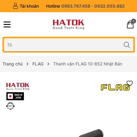
Tài khoản
Hotline
0983.767.458 - 0932.055.682
0
Trang chủ
FLAG
Thanh vặn FLAG 10-852 Nhật Bản