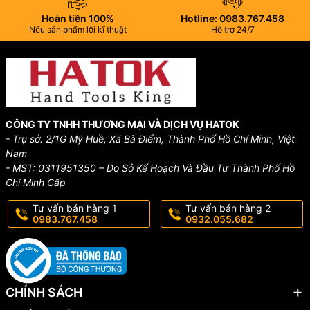
Hoàn tiền 100%
Hotline: 0983.767.458
Nếu sản phẩm lỗi kĩ thuật
Hỗ trợ 24/7
CÔNG TY TNHH THƯƠNG MẠI VÀ DỊCH VỤ HATOK
- Trụ sở: 2/1G Mỹ Huề, Xã Bà Điểm, Thành Phố Hồ Chí Minh, Việt
Nam
- MST: 0311951350 – Do Sở Kế Hoạch Và Đầu Tư Thành Phố Hồ
Chí Minh Cấp
Tư vấn bán hàng 1
Tư vấn bán hàng 2
0983.767.458
0932.055.682
CHÍNH SÁCH