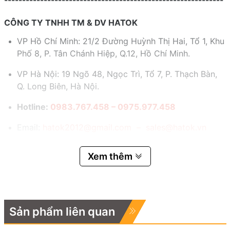
CÔNG TY TNHH TM & DV HATOK
VP Hồ Chí Minh: 21/2 Đường Huỳnh Thị Hai, Tổ 1, Khu
Phố 8, P. Tân Chánh Hiệp, Q.12, Hồ Chí Minh.
VP Hà Nội: 19 Ngõ 48, Ngọc Trì, Tổ 7, P. Thạch Bàn,
Q. Long Biên, Hà Nội.
Hotline:
0983.767.458 – 0975.977.458
Email:
hatok2012@gmail.com – sales@hatok.vn
Xem thêm
Sản phẩm liên quan