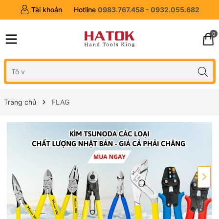
Tài khoản
Hotline
0983.767.458 - 0932.055.682
0
Trang chủ
FLAG