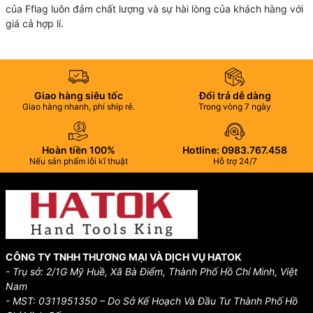
của Fflag luôn đảm chất lượng và sự hài lòng của khách hàng với
giá cả hợp lí.
Giao hàng siêu tốc
Đổi trả dễ dàng
Giao hàng nhanh, phí ship rẻ.
Trong vòng 7 ngày
Hoàn tiền 100%
Hotline: 0983.767.458
Nếu sản phẩm lỗi kĩ thuật
Hỗ trợ 24/7
CÔNG TY TNHH THƯƠNG MẠI VÀ DỊCH VỤ HATOK
- Trụ sở: 2/1G Mỹ Huề, Xã Bà Điểm, Thành Phố Hồ Chí Minh, Việt
Nam
- MST: 0311951350 – Do Sở Kế Hoạch Và Đầu Tư Thành Phố Hồ