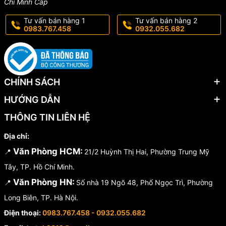
Chí Minh Cấp
Tư vấn bán hàng 1
Tư vấn bán hàng 2
0983.767.458
0932.055.682
CHÍNH SÁCH
HƯỚNG DẪN
THÔNG TIN LIÊN HỆ
Địa chỉ:
Văn Phòng HCM:
📍
21/2 Huỳnh Thị Hai, Phường Trung Mỹ
Tây, TP. Hồ Chí Minh.
Văn Phòng HN:
📍
Số nhà 19 Ngõ 48, Phố Ngọc Trì, Phường
Long Biên, TP. Hà Nội.
Điện thoại:
0983.767.458 - 0932.055.682