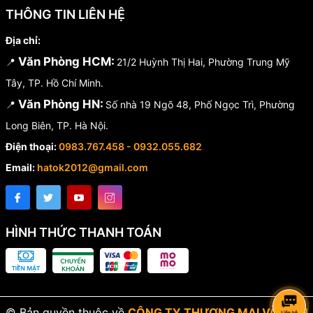
THÔNG TIN LIÊN HỆ
Địa chỉ:
Văn Phòng HCM:
📍
21/2 Huỳnh Thị Hai, Phường Trung Mỹ
Tây, TP. Hồ Chí Minh.
Văn Phòng HN:
📍
Số nhà 19 Ngõ 48, Phố Ngọc Trì, Phường
Long Biên, TP. Hà Nội.
Điện thoại:
0983.767.458 - 0932.055.682
Email:
hatok2012@gmail.com
HÌNH THỨC THANH TOÁN
© Bản quyền thuộc về
CÔNG TY THƯƠNG MẠI VÀ DỊCH