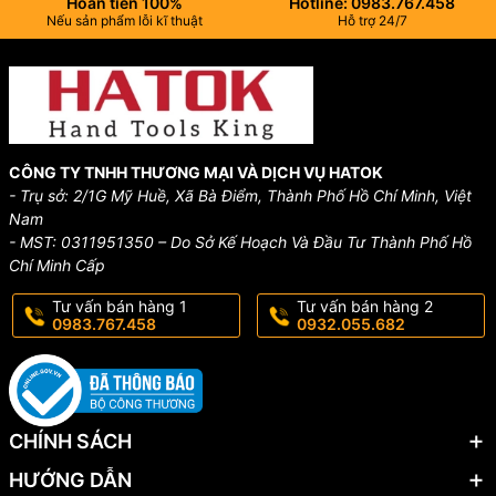
Hoàn tiền 100%
Hotline: 0983.767.458
Nếu sản phẩm lỗi kĩ thuật
Hỗ trợ 24/7
CÔNG TY TNHH THƯƠNG MẠI VÀ DỊCH VỤ HATOK
- Trụ sở: 2/1G Mỹ Huề, Xã Bà Điểm, Thành Phố Hồ Chí Minh, Việt
Nam
- MST: 0311951350 – Do Sở Kế Hoạch Và Đầu Tư Thành Phố Hồ
Chí Minh Cấp
Tư vấn bán hàng 1
Tư vấn bán hàng 2
0983.767.458
0932.055.682
CHÍNH SÁCH
HƯỚNG DẪN