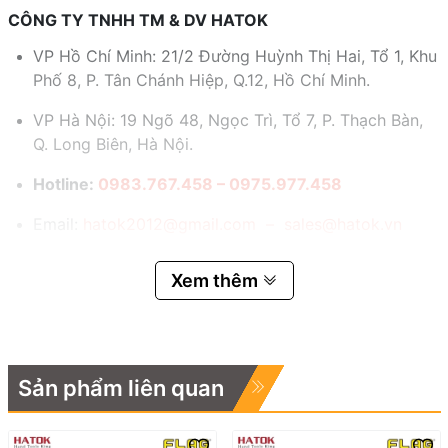
CÔNG TY TNHH TM & DV HATOK
VP Hồ Chí Minh: 21/2 Đường Huỳnh Thị Hai, Tổ 1, Khu
Phố 8, P. Tân Chánh Hiệp, Q.12, Hồ Chí Minh.
VP Hà Nội: 19 Ngõ 48, Ngọc Trì, Tổ 7, P. Thạch Bàn,
Q. Long Biên, Hà Nội.
Hotline:
0983.767.458 – 0975.977.458
Email:
hatok2012@gmail.com – sales@hatok.vn
Xem thêm
Sản phẩm liên quan