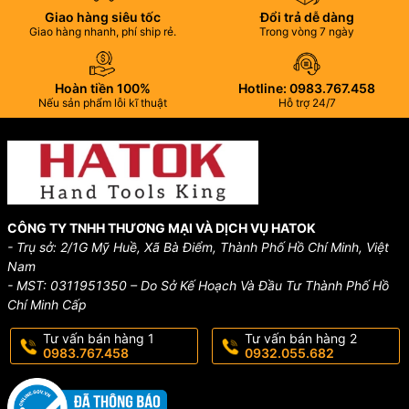
Giao hàng siêu tốc
Đổi trả dễ dàng
Giao hàng nhanh, phí ship rẻ.
Trong vòng 7 ngày
Hoàn tiền 100%
Hotline: 0983.767.458
Nếu sản phẩm lỗi kĩ thuật
Hỗ trợ 24/7
CÔNG TY TNHH THƯƠNG MẠI VÀ DỊCH VỤ HATOK
- Trụ sở: 2/1G Mỹ Huề, Xã Bà Điểm, Thành Phố Hồ Chí Minh, Việt
Nam
- MST: 0311951350 – Do Sở Kế Hoạch Và Đầu Tư Thành Phố Hồ
Chí Minh Cấp
Tư vấn bán hàng 1
Tư vấn bán hàng 2
0983.767.458
0932.055.682