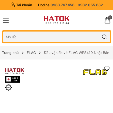
Tài khoản
Hotline
0983.767.458 - 0932.055.682
0
Trang chủ
FLAG
Đầu vặn ốc vít FLAG WPS419 Nhật Bản