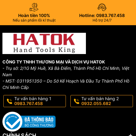
Hoàn tiền 100%
Hotline: 0983.767.458
Nếu sản phẩm lỗi kĩ thuật
Hỗ trợ 24/7
CÔNG TY TNHH THƯƠNG MẠI VÀ DỊCH VỤ HATOK
- Trụ sở: 2/1G Mỹ Huề, Xã Bà Điểm, Thành Phố Hồ Chí Minh, Việt
Nam
- MST: 0311951350 – Do Sở Kế Hoạch Và Đầu Tư Thành Phố Hồ
Chí Minh Cấp
Tư vấn bán hàng 1
Tư vấn bán hàng 2
0983.767.458
0932.055.682
CHÍNH SÁCH