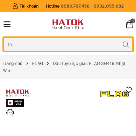
Tài khoản
Hotline
0983.767.458 - 0932.055.682
0
Trang chủ
FLAG
Đầu tuýp lục giác FLAG SH419 Nhật
Bản