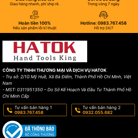
Giao hàng nhanh, phí ship rẻ.
Trong vòng 7 ngày
Hoàn tiền 100%
Hotline: 0983.767.458
Nếu sản phẩm lỗi kĩ thuật
Hỗ trợ 24/7
CÔNG TY TNHH THƯƠNG MẠI VÀ DỊCH VỤ HATOK
- Trụ sở: 2/1G Mỹ Huề, Xã Bà Điểm, Thành Phố Hồ Chí Minh, Việt
Nam
- MST: 0311951350 – Do Sở Kế Hoạch Và Đầu Tư Thành Phố Hồ
Chí Minh Cấp
Tư vấn bán hàng 1
Tư vấn bán hàng 2
0983.767.458
0932.055.682