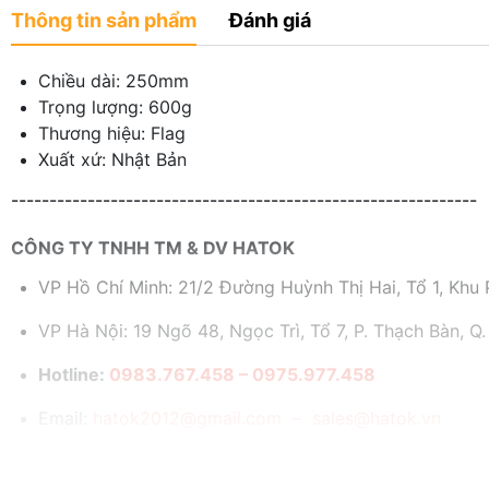
Thông tin sản phẩm
Đánh giá
Chiều dài: 250mm
Trọng lượng: 600g
Thương hiệu: Flag
Xuất xứ: Nhật Bản
-------------------------------------------------------------
CÔNG TY TNHH TM & DV HATOK
VP Hồ Chí Minh: 21/2 Đường Huỳnh Thị Hai, Tổ 1, Khu P
VP Hà Nội: 19 Ngõ 48, Ngọc Trì, Tổ 7, P. Thạch Bàn, Q.
Hotline:
0983.767.458 – 0975.977.458
Email:
hatok2012@gmail.com – sales@hatok.vn