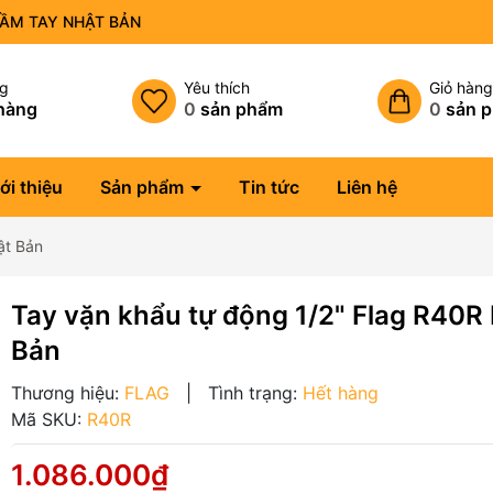
CẦM TAY NHẬT BẢN
ng
Yêu thích
Giỏ hàn
hàng
0
sản phẩm
0
sản 
ới thiệu
Sản phẩm
Tin tức
Liên hệ
ật Bản
Tay vặn khẩu tự động 1/2" Flag R40R
Bản
Thương hiệu:
FLAG
|
Tình trạng:
Hết hàng
Mã SKU:
R40R
1.086.000₫